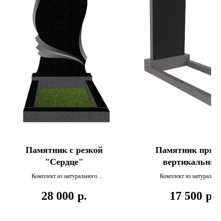
Памятник c резкой
Памятник прям
"Сердце"
вертикальны
Комплект из натурального
Комплект из натурально
карельского гранита , включает
карельского гранита , вклю
28 000
р.
17 500
р.
в себя стелу, подставку и
в себя стелу, подставку 
цветник.
цветник.