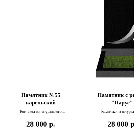
Памятник №55
Памятник c рез
карельский
"Парус"
Комплект из натурального
Комплект из натурально
карельского гранита , включает
карельского гранита , вклю
28 000
р.
28 000
р.
в себя стелу, подставку и
в себя стелу, подставку 
цветник.
цветник.