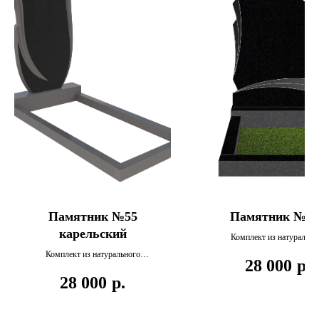
Памятник №55
Памятник №11
карельский
Комплект из натурально
карельского гранита , вклю
Комплект из натурального
28 000
р.
в себя стелу, подставку 
карельского гранита , включает
цветник.
28 000
р.
в себя стелу, подставку и
цветник.